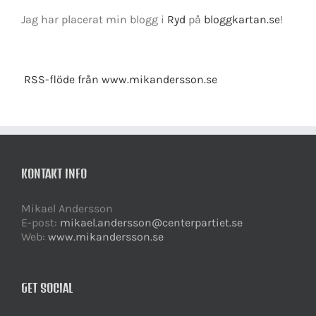
Jag har placerat min blogg i
Ryd
på
bloggkartan.se
!
RSS-flöde från www.mikandersson.se
KONTAKT INFO
Mikael Andersson
E-post:
mikael.andersson@centerpartiet.se
Web:
www.mikandersson.se
GET SOCIAL