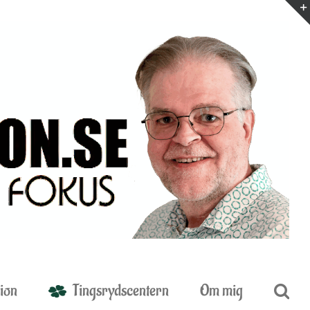
ion
Tingsrydscentern
Om mig