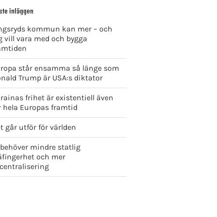
ste inläggen
ngsryds kommun kan mer – och
g vill vara med och bygga
amtiden
ropa står ensamma så länge som
nald Trump är USA:s diktator
rainas frihet är existentiell även
r hela Europas framtid
t går utför för världen
 behöver mindre statlig
åfingerhet och mer
centralisering