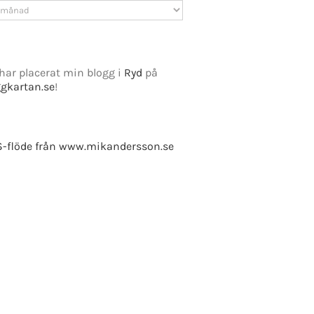
v
har placerat min blogg i
Ryd
på
ggkartan.se
!
e Fusion
-flöde från www.mikandersson.se