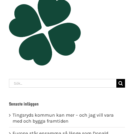
Sök
efter:
Senaste inläggen
Tingsryds kommun kan mer – och jag vill vara
med och bygga framtiden
Europa står ensamma så länge som Donald