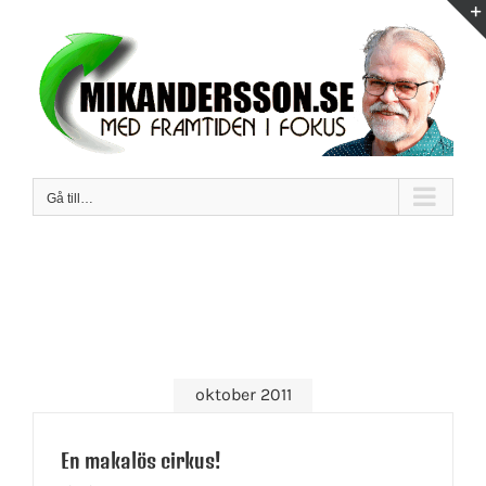
Fortsätt
till
innehållet
Gå till…
oktober 2011
En makalös cirkus!