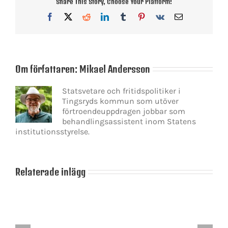
Share This Story, Choose Your Platform!
Facebook
X
Reddit
LinkedIn
Tumblr
Pinterest
Vk
E-
post
Om författaren:
Mikael Andersson
Statsvetare och fritidspolitiker i
Tingsryds kommun som utöver
förtroendeuppdragen jobbar som
behandlingsassistent inom Statens
institutionsstyrelse.
Relaterade inlägg
Låt
När
inte
rasismen
de
blir