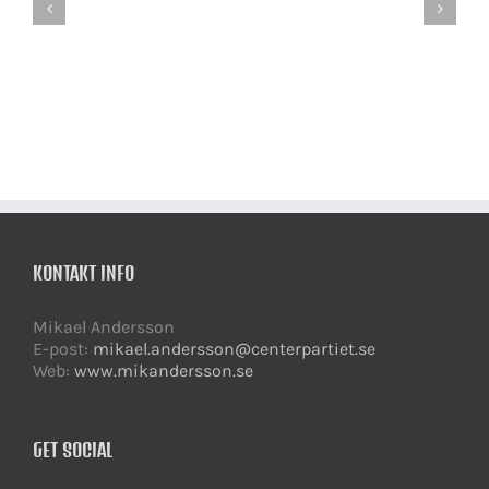
negativa
övertydlig
krafterna
krackelerar
få
fasaden
inflytande
KONTAKT INFO
Mikael Andersson
E-post:
mikael.andersson@centerpartiet.se
Web:
www.mikandersson.se
GET SOCIAL