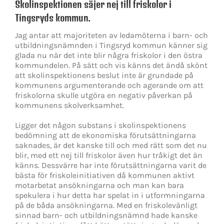
Skolinspektionen säjer nej till friskolor i
Tingsryds kommun.
Jag antar att majoriteten av ledamöterna i barn- och
utbildningsnämnden i Tingsryd kommun känner sig
glada nu när det inte blir några friskolor i den östra
kommundelen. På sätt och vis känns det ändå skönt
att skolinspektionens beslut inte är grundade på
kommunens argumenterande och agerande om att
friskolorna skulle utgöra en negativ påverkan på
kommunens skolverksamhet.
Ligger det någon substans i skolinspektionens
bedömning att de ekonomiska förutsättningarna
saknades, är det kanske till och med rätt som det nu
blir, med ett nej till friskolor även hur tråkigt det än
känns. Dessvärre har inte förutsättningarna varit de
bästa för friskoleinitiativen då kommunen aktivt
motarbetat ansökningarna och man kan bara
spekulera i hur detta har spelat in i utformningarna
på de båda ansökningarna. Med en friskolevänligt
sinnad barn- och utbildningsnämnd hade kanske