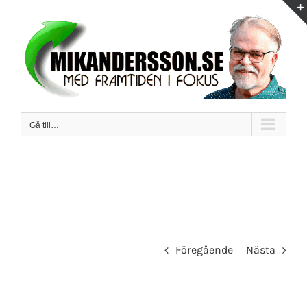
Fortsätt
till
innehållet
Gå till…
Föregående
Nästa