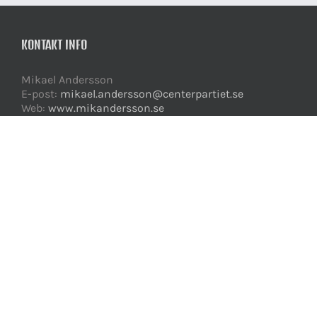
KONTAKT INFO
Mikael Andersson
E-post:
mikael.andersson@centerpartiet.se
Web:
www.mikandersson.se
GET SOCIAL
Copyright 2016-2021 Mikael Andersson | All Rights Reserved | Powered
by
WordPress
|
Theme Fusion