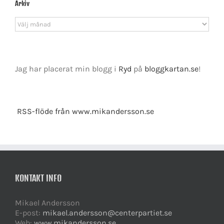
Arkiv
Arkiv
Jag har placerat min blogg i
Ryd
på
bloggkartan.se
!
RSS-flöde från www.mikandersson.se
KONTAKT INFO
Mikael Andersson
E-post:
mikael.andersson@centerpartiet.se
Web:
www.mikandersson.se