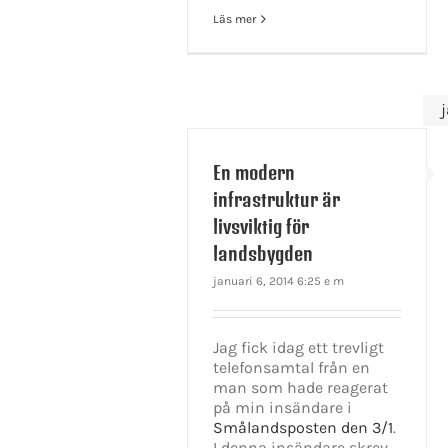
Läs mer
En modern
infrastruktur är
livsviktig för
landsbygden
januari 6, 2014 6:25 e m
Jag fick idag ett trevligt
telefonsamtal från en
man som hade reagerat
på min insändare i
Smålandsposten den 3/1
.
I denna insändare skrev