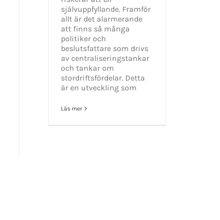
självuppfyllande. Framför
allt är det alarmerande
att finns så många
politiker och
GET SOCIAL
beslutsfattare som drivs
av centraliseringstankar
och tankar om
tiet.se
stordriftsfördelar. Detta
är en utveckling som
Läs mer
t 2016-2021 Mikael Andersson | All Rights Reserved | Powered by
WordPress
|
Them
Facebook
X