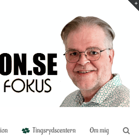
ion
Tingsrydscentern
Om mig