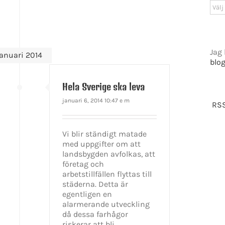
Arki
Jag 
januari 2014
blo
Hela Sverige ska leva
januari 6, 2014 10:47 e m
RSS
Vi blir ständigt matade
med uppgifter om att
landsbygden avfolkas, att
företag och
arbetstillfällen flyttas till
städerna. Detta är
egentligen en
alarmerande utveckling
då dessa farhågor
riskerar att bli