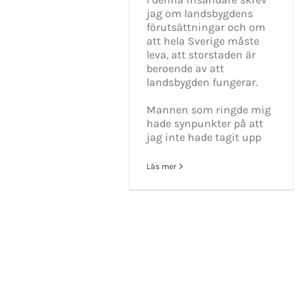
jag om landsbygdens
förutsättningar och om
att hela Sverige måste
leva, att storstaden är
KONTAKT INFO
beroende av att
landsbygden fungerar.
Mikael Andersson
E-post:
mikael.andersson@centerpar
Mannen som ringde mig
Web:
www.mikandersson.se
hade synpunkter på att
jag inte hade tagit upp
Läs mer
Copyrigh