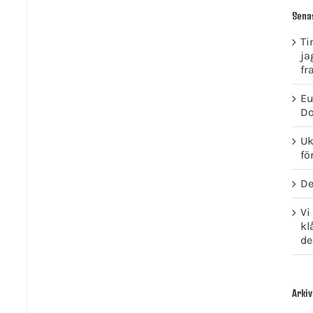
Sena
Ti
ja
fr
Eu
Do
Uk
fö
De
Vi
kl
de
Arkiv