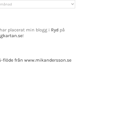
v
har placerat min blogg i
Ryd
på
ggkartan.se
!
-flöde från www.mikandersson.se