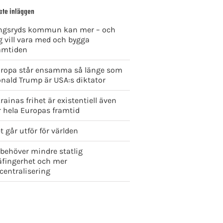
ste inläggen
ngsryds kommun kan mer – och
g vill vara med och bygga
amtiden
ropa står ensamma så länge som
nald Trump är USA:s diktator
rainas frihet är existentiell även
r hela Europas framtid
t går utför för världen
 behöver mindre statlig
åfingerhet och mer
centralisering