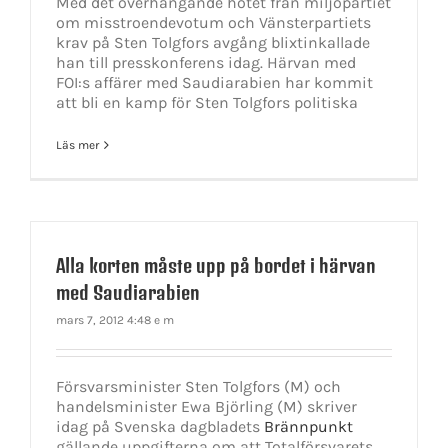
Med det överhängande hotet från miljöpartiet
om misstroendevotum och Vänsterpartiets
krav på Sten Tolgfors avgång blixtinkallade
han till presskonferens idag. Härvan med
FOI:s affärer med Saudiarabien har kommit
att bli en kamp för Sten Tolgfors politiska
Läs mer
Alla korten måste upp på bordet i härvan
med Saudiarabien
mars 7, 2012 4:48 e m
Försvarsminister Sten Tolgfors (M) och
handelsminister Ewa Björling (M) skriver
idag på Svenska dagbladets
Brännpunkt
gällande uppgifterna om att Totalförsvarets